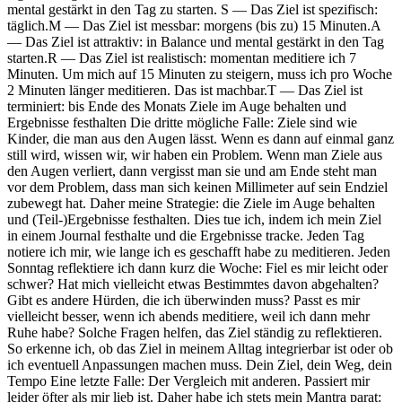
mental gestärkt in den Tag zu starten. S — Das Ziel ist spezifisch:
täglich.M — Das Ziel ist messbar: morgens (bis zu) 15 Minuten.A
— Das Ziel ist attraktiv: in Balance und mental gestärkt in den Tag
starten.R — Das Ziel ist realistisch: momentan meditiere ich 7
Minuten. Um mich auf 15 Minuten zu steigern, muss ich pro Woche
2 Minuten länger meditieren. Das ist machbar.T — Das Ziel ist
terminiert: bis Ende des Monats Ziele im Auge behalten und
Ergebnisse festhalten Die dritte mögliche Falle: Ziele sind wie
Kinder, die man aus den Augen lässt. Wenn es dann auf einmal ganz
still wird, wissen wir, wir haben ein Problem. Wenn man Ziele aus
den Augen verliert, dann vergisst man sie und am Ende steht man
vor dem Problem, dass man sich keinen Millimeter auf sein Endziel
zubewegt hat. Daher meine Strategie: die Ziele im Auge behalten
und (Teil-)Ergebnisse festhalten. Dies tue ich, indem ich mein Ziel
in einem Journal festhalte und die Ergebnisse tracke. Jeden Tag
notiere ich mir, wie lange ich es geschafft habe zu meditieren. Jeden
Sonntag reflektiere ich dann kurz die Woche: Fiel es mir leicht oder
schwer? Hat mich vielleicht etwas Bestimmtes davon abgehalten?
Gibt es andere Hürden, die ich überwinden muss? Passt es mir
vielleicht besser, wenn ich abends meditiere, weil ich dann mehr
Ruhe habe? Solche Fragen helfen, das Ziel ständig zu reflektieren.
So erkenne ich, ob das Ziel in meinem Alltag integrierbar ist oder ob
ich eventuell Anpassungen machen muss. Dein Ziel, dein Weg, dein
Tempo Eine letzte Falle: Der Vergleich mit anderen. Passiert mir
leider öfter als mir lieb ist. Daher habe ich stets mein Mantra parat: