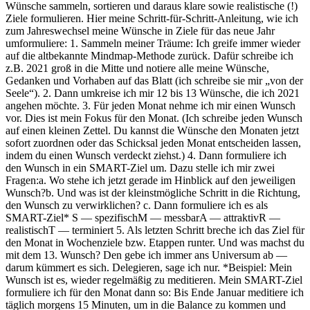
Wünsche sammeln, sortieren und daraus klare sowie realistische (!)
Ziele formulieren. Hier meine Schritt-für-Schritt-Anleitung, wie ich
zum Jahreswechsel meine Wünsche in Ziele für das neue Jahr
umformuliere: 1. Sammeln meiner Träume: Ich greife immer wieder
auf die altbekannte Mindmap-Methode zurück. Dafür schreibe ich
z.B. 2021 groß in die Mitte und notiere alle meine Wünsche,
Gedanken und Vorhaben auf das Blatt (ich schreibe sie mir „von der
Seele“). 2. Dann umkreise ich mir 12 bis 13 Wünsche, die ich 2021
angehen möchte. 3. Für jeden Monat nehme ich mir einen Wunsch
vor. Dies ist mein Fokus für den Monat. (Ich schreibe jeden Wunsch
auf einen kleinen Zettel. Du kannst die Wünsche den Monaten jetzt
sofort zuordnen oder das Schicksal jeden Monat entscheiden lassen,
indem du einen Wunsch verdeckt ziehst.) 4. Dann formuliere ich
den Wunsch in ein SMART-Ziel um. Dazu stelle ich mir zwei
Fragen:a. Wo stehe ich jetzt gerade im Hinblick auf den jeweiligen
Wunsch?b. Und was ist der kleinstmögliche Schritt in die Richtung,
den Wunsch zu verwirklichen? c. Dann formuliere ich es als
SMART-Ziel* S — spezifischM — messbarA — attraktivR —
realistischT — terminiert 5. Als letzten Schritt breche ich das Ziel für
den Monat in Wochenziele bzw. Etappen runter. Und was machst du
mit dem 13. Wunsch? Den gebe ich immer ans Universum ab —
darum kümmert es sich. Delegieren, sage ich nur. *Beispiel: Mein
Wunsch ist es, wieder regelmäßig zu meditieren. Mein SMART-Ziel
formuliere ich für den Monat dann so: Bis Ende Januar meditiere ich
täglich morgens 15 Minuten, um in die Balance zu kommen und