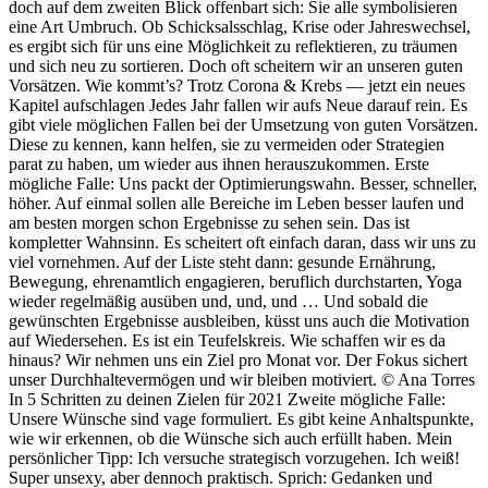
doch auf dem zweiten Blick offenbart sich: Sie alle symbolisieren
eine Art Umbruch. Ob Schicksalsschlag, Krise oder Jahreswechsel,
es ergibt sich für uns eine Möglichkeit zu reflektieren, zu träumen
und sich neu zu sortieren. Doch oft scheitern wir an unseren guten
Vorsätzen. Wie kommt’s? Trotz Corona & Krebs — jetzt ein neues
Kapitel aufschlagen Jedes Jahr fallen wir aufs Neue darauf rein. Es
gibt viele möglichen Fallen bei der Umsetzung von guten Vorsätzen.
Diese zu kennen, kann helfen, sie zu vermeiden oder Strategien
parat zu haben, um wieder aus ihnen herauszukommen. Erste
mögliche Falle: Uns packt der Optimierungswahn. Besser, schneller,
höher. Auf einmal sollen alle Bereiche im Leben besser laufen und
am besten morgen schon Ergebnisse zu sehen sein. Das ist
kompletter Wahnsinn. Es scheitert oft einfach daran, dass wir uns zu
viel vornehmen. Auf der Liste steht dann: gesunde Ernährung,
Bewegung, ehrenamtlich engagieren, beruflich durchstarten, Yoga
wieder regelmäßig ausüben und, und, und … Und sobald die
gewünschten Ergebnisse ausbleiben, küsst uns auch die Motivation
auf Wiedersehen. Es ist ein Teufelskreis. Wie schaffen wir es da
hinaus? Wir nehmen uns ein Ziel pro Monat vor. Der Fokus sichert
unser Durchhaltevermögen und wir bleiben motiviert. © Ana Torres
In 5 Schritten zu deinen Zielen für 2021 Zweite mögliche Falle:
Unsere Wünsche sind vage formuliert. Es gibt keine Anhaltspunkte,
wie wir erkennen, ob die Wünsche sich auch erfüllt haben. Mein
persönlicher Tipp: Ich versuche strategisch vorzugehen. Ich weiß!
Super unsexy, aber dennoch praktisch. Sprich: Gedanken und