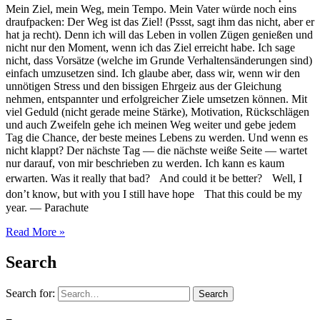
Mein Ziel, mein Weg, mein Tempo. Mein Vater würde noch eins
draufpacken: Der Weg ist das Ziel! (Pssst, sagt ihm das nicht, aber er
hat ja recht). Denn ich will das Leben in vollen Zügen genießen und
nicht nur den Moment, wenn ich das Ziel erreicht habe. Ich sage
nicht, dass Vorsätze (welche im Grunde Verhaltensänderungen sind)
einfach umzusetzen sind. Ich glaube aber, dass wir, wenn wir den
unnötigen Stress und den bissigen Ehrgeiz aus der Gleichung
nehmen, entspannter und erfolgreicher Ziele umsetzen können. Mit
viel Geduld (nicht gerade meine Stärke), Motivation, Rückschlägen
und auch Zweifeln gehe ich meinen Weg weiter und gebe jedem
Tag die Chance, der beste meines Lebens zu werden. Und wenn es
nicht klappt? Der nächste Tag — die nächste weiße Seite — wartet
nur darauf, von mir beschrieben zu werden. Ich kann es kaum
erwarten. Was it really that bad? And could it be better? Well, I
don’t know, but with you I still have hope That this could be my
year. — Parachute
Read More »
Search
Search for:
Search